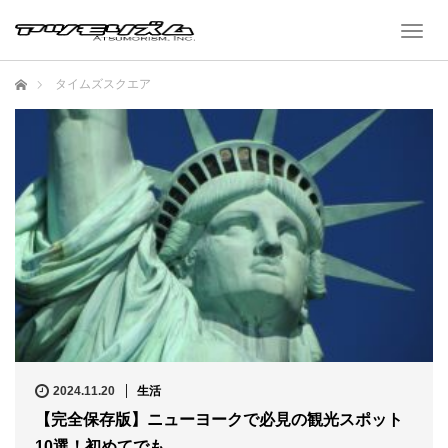
T
o
g
ホーム
g
タイムズスクエア
l
e
n
a
v
i
g
a
t
i
o
n
2024.11.20
生活
【完全保存版】ニューヨークで必見の観光スポット
10選！初めてでも…