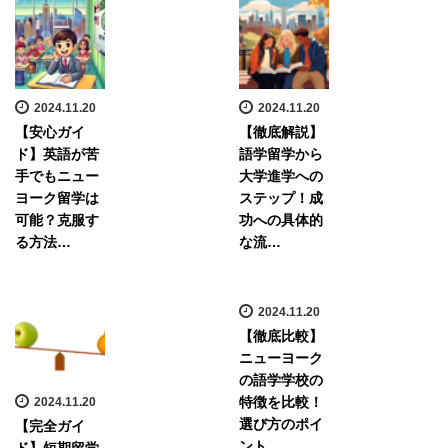
2024.11.20
2024.11.20
【安心ガイ
【徹底解説】
ド】英語が苦
語学留学から
手でもニュー
大学進学への
ヨーク留学は
ステップ！成
可能？克服す
功への具体的
る方法…
な流…
2024.11.20
【徹底比較】
ニューヨーク
の語学学校の
特徴を比較！
2024.11.20
選び方のポイ
【完全ガイ
ント…
ド】短期留学