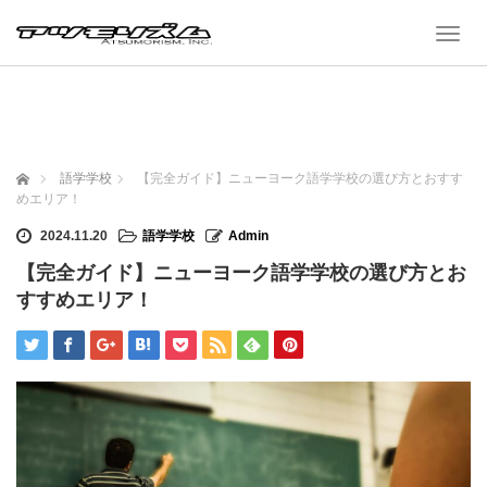
T
o
g
g
l
e
n
a
ホーム
語学学校
【完全ガイド】ニューヨーク語学学校の選び方とおすす
v
めエリア！
i
g
2024.11.20
語学学校
Admin
a
t
【完全ガイド】ニューヨーク語学学校の選び方とお
i
o
すすめエリア！
n