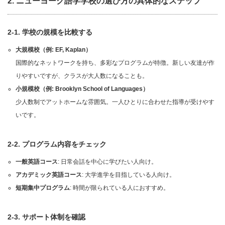
2.
ニューヨーク語学学校の選び方の具体的なステップ
2-1. 学校の規模を比較する
大規模校（例: EF, Kaplan）
国際的なネットワークを持ち、多彩なプログラムが特徴。新しい友達が作
りやすいですが、クラスが大人数になることも。
小規模校（例: Brooklyn School of Languages）
少人数制でアットホームな雰囲気。一人ひとりに合わせた指導が受けやす
いです。
2-2. プログラム内容をチェック
一般英語コース
: 日常会話を中心に学びたい人向け。
アカデミック英語コース
: 大学進学を目指している人向け。
短期集中プログラム
: 時間が限られている人におすすめ。
2-3. サポート体制を確認